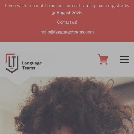
If you wish to benefit from our current rates, please register by
31 August 2026
.
Contact us!
hello@languageteams.com