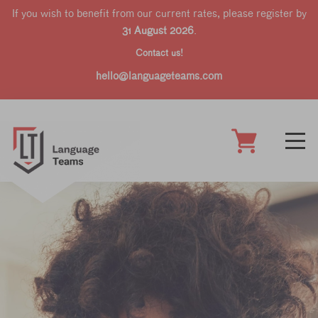
If you wish to benefit from our current rates, please register by
31 August 2026
.
Contact us!
hello@languageteams.com