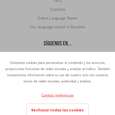
FAQ
Contacto
Sobre Language Teams
Our language school in Brussels
SÍGUENOS EN...
Utilizamos cookies para personalizar el contenido y los anuncios,
hello@languageteams.com
proporcionar funciones de redes sociales y analizar el tráfico. También
compartimos información sobre su uso de nuestro sitio con nuestros
socios de redes sociales, publicidad y análisis.
Cambiar preferencias
Privacy Policy
Terms & conditions
43 Rue La Fayette, 4th Floor, 75009 Paris, France
Rechazar todas las cookies
Prins Hendrikkade 21e, 1012 TL Amsterdam, Países Bajos