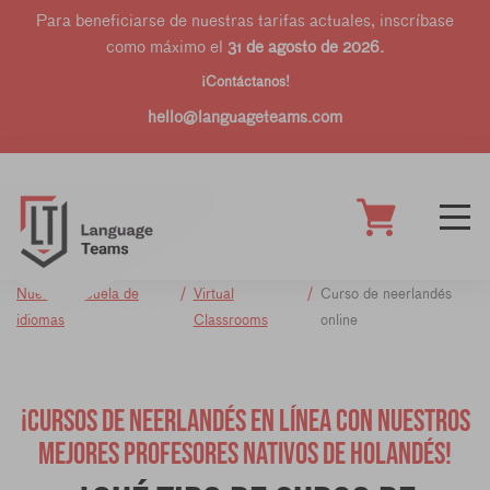
Para beneficiarse de nuestras tarifas actuales, inscríbase
como máximo el
31 de agosto de 2026.
¡Contáctanos!
hello@languageteams.com
Nuestra escuela de
Virtual
Curso de neerlandés
idiomas
Classrooms
online
¡CURSOS DE NEERLANDÉS EN LÍNEA CON NUESTROS
MEJORES PROFESORES NATIVOS DE HOLANDÉS!