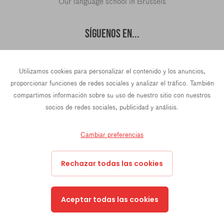
Our language school in Brussels
SÍGUENOS EN...
Utilizamos cookies para personalizar el contenido y los anuncios,
hello@languageteams.com
proporcionar funciones de redes sociales y analizar el tráfico. También
compartimos información sobre su uso de nuestro sitio con nuestros
socios de redes sociales, publicidad y análisis.
Cambiar preferencias
Privacy Policy
Terms & conditions
43 Rue La Fayette, 4th Floor, 75009 Paris, France
Rechazar todas las cookies
Prins Hendrikkade 21e, 1012 TL Amsterdam, Países Bajos
Oktrooiplein 1, 9000 Gante, Bélgica
hello@languageteams.com
Aceptar todas las cookies
Our language school in Brussels