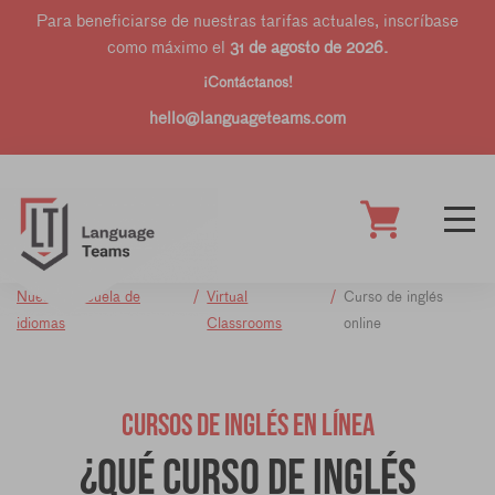
Para beneficiarse de nuestras tarifas actuales, inscríbase
como máximo el
31 de agosto de 2026.
¡Contáctanos!
hello@languageteams.com
Nuestra escuela de
Virtual
Curso de inglés
idiomas
Classrooms
online
CURSOS DE INGLÉS EN LÍNEA
¿Qué curso de inglés