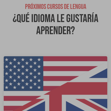
PRÓXIMOS CURSOS DE LENGUA
¿Qué idioma le gustaría
aprender?