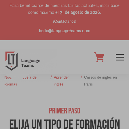
Para beneficiarse de nuestras tarifas actuales, inscríbase
como máximo el
31 de agosto de 2026.
¡Contáctanos!
hello@languageteams.com
Nuestra escuela de
Aprender
Cursos de inglés en
idiomas
inglés
París
PRIMER PASO
Elija un tipo de formación