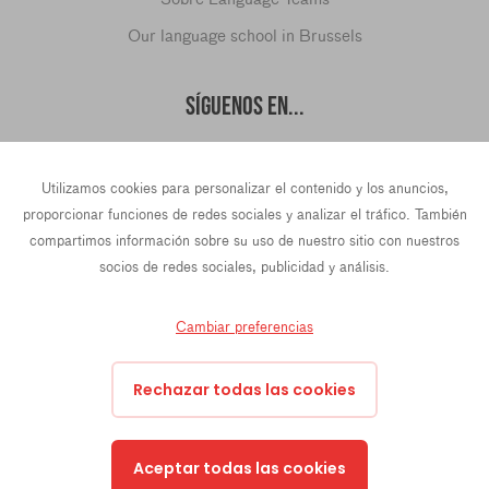
Our language school in Brussels
SÍGUENOS EN...
Utilizamos cookies para personalizar el contenido y los anuncios,
hello@languageteams.com
proporcionar funciones de redes sociales y analizar el tráfico. También
compartimos información sobre su uso de nuestro sitio con nuestros
socios de redes sociales, publicidad y análisis.
Cambiar preferencias
Privacy Policy
Terms & conditions
43 Rue La Fayette, 4th Floor, 75009 Paris, France
Rechazar todas las cookies
Prins Hendrikkade 21e, 1012 TL Amsterdam, Países Bajos
Oktrooiplein 1, 9000 Gante, Bélgica
hello@languageteams.com
Aceptar todas las cookies