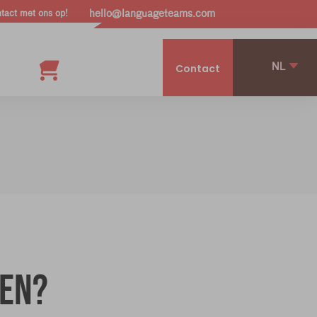
act met ons op!
hello@languageteams.com
NL
Contact
ren?