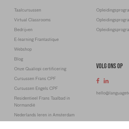
Taalcursussen
Opleidingsprogr
Virtual Classrooms
Opleidingsprogr
Bedrijven
Opleidingsprogr
E-learning Frantastique
Webshop
Blog
VOLG ONS OP
Onze Qualiopi certificering
Cursussen Frans CPF
Cursussen Engels CPF
hello@language
Residentieel Frans Taalbad in
Normandië
Nederlands leren in Amsterdam