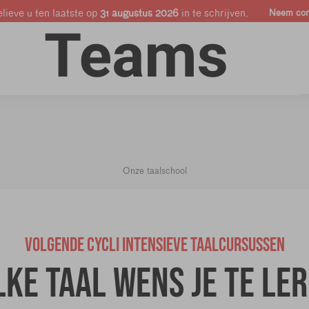
lieve u ten laatste op
31 augustus 2026
in te schrijven.
Neem cont
Online cursussen
Bedrijven & Pro's
Shop
Onze taalschool
VOLGENDE CYCLI INTENSIEVE TAALCURSUSSEN
ke taal wens je te le