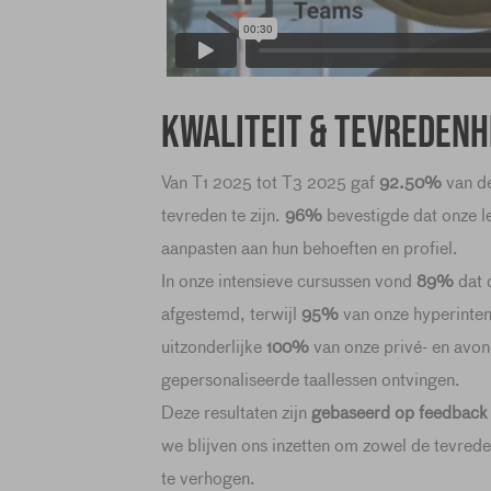
Kwaliteit & tevredenh
Van T1 2025 tot T3 2025 gaf
92.50%
van de
tevreden te zijn.
96%
bevestigde dat onze l
aanpasten aan hun behoeften en profiel.
In onze intensieve cursussen vond
89%
dat 
afgestemd, terwijl
95%
van onze hyperinten
uitzonderlijke
100%
van onze privé- en avon
gepersonaliseerde taallessen ontvingen.
Deze resultaten zijn
gebaseerd op feedback 
we blijven ons inzetten om zowel de tevred
te verhogen.