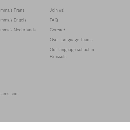
amma's Frans
Join us!
amma's Engels
FAQ
amma's Nederlands
Contact
Over Language Teams
Our language school in
Brussels
teams.com