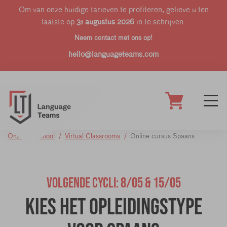
Om van onze huidige tarieven te profiteren, gelieve u ten
laatste op
31 augustus 2026
in te schrijven.
Neem contact met ons op!
hello@languageteams.com
Onze taalschool
Virtual Classrooms
Online cursus Spaans
VOLGENDE CYCLI: 8/05 & 15/05
Kies het opleidingstype