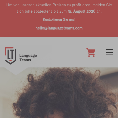
Um von unseren aktuellen Preisen zu profitieren, melden Sie
sich bitte spätestens bis zum
31. August 2026
an.
Kontaktieren Sie uns!
hello@languageteams.com