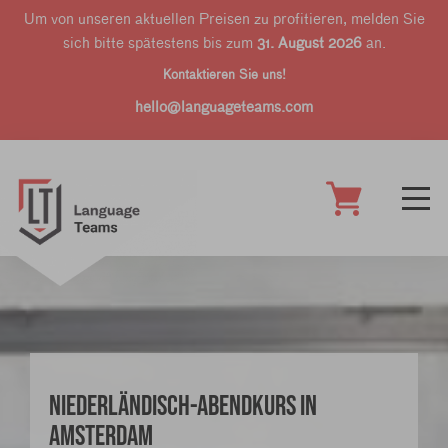
Um von unseren aktuellen Preisen zu profitieren, melden Sie
sich bitte spätestens bis zum
31. August 2026
an.
Kontaktieren Sie uns!
hello@languageteams.com
Niederländisch-Abendkurs in
Amsterdam