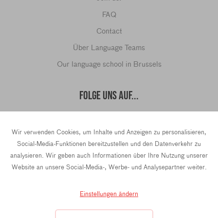
FAQ
Contact
Über Language Teams
Our language school in Brussels
FOLGE UNS AUF...
Wir verwenden Cookies, um Inhalte und Anzeigen zu personalisieren,
hello@languageteams.com
Social-Media-Funktionen bereitzustellen und den Datenverkehr zu
analysieren. Wir geben auch Informationen über Ihre Nutzung unserer
Website an unsere Social-Media-, Werbe- und Analysepartner weiter.
Privacy Policy
Terms & conditions
Einstellungen ändern
43 Rue La Fayette, 4th Floor, 75009 Paris, France