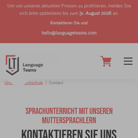
Um von unseren aktuellen Preisen zu profitieren, melden Sie
sich bitte spätestens bis zum
31. August 2026
an.
Kontaktieren Sie uns!
hello@languageteams.com
Unsere Sprachschule
Contact
SPRACHUNTERRICHT MIT UNSEREN
MUTTERSPRACHLERN
Kontaktieren Sie uns