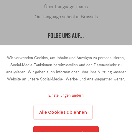
Über Language Teams
Our language school in Brussels
FOLGE UNS AUF...
Wir verwenden Cookies, um Inhalte und Anzeigen zu personalisieren,
hello@languageteams.com
Social-Media-Funktionen bereitzustellen und den Datenverkehr zu
analysieren. Wir geben auch Informationen über Ihre Nutzung unserer
Website an unsere Social-Media-, Werbe- und Analysepartner weiter.
Einstellungen ändern
Privacy Policy
Terms & conditions
43 Rue La Fayette, 4th Floor, 75009 Paris, France
Alle Cookies ablehnen
Prins Hendrikkade 21e, 1012 TL Amsterdam, Niederlande
Oktrooiplein 1, 9000 Gent, Belgien
hello@languageteams.com