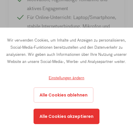
aktives Engagement
Für Online-Unterricht: Laptop/Smartphone,
stabile Internetverbindung, Mikrofon und
Webcam
Wir verwenden Cookies, um Inhalte und Anzeigen zu personalisieren,
Social-Media-Funktionen bereitzustellen und den Datenverkehr zu
analysieren. Wir geben auch Informationen über Ihre Nutzung unserer
Website an unsere Social-Media-, Werbe- und Analysepartner weiter.
Einstellungen ändern
Warum passt
Alle Cookies ablehnen
diese
Alle Cookies akzeptieren
Ausbildung zu