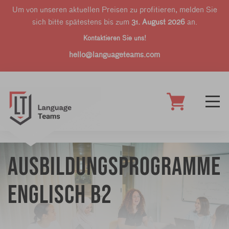
Um von unseren aktuellen Preisen zu profitieren, melden Sie
sich bitte spätestens bis zum
31. August 2026
an.
Kontaktieren Sie uns!
hello@languageteams.com
Ausbildungsprogramme
Englisch B2