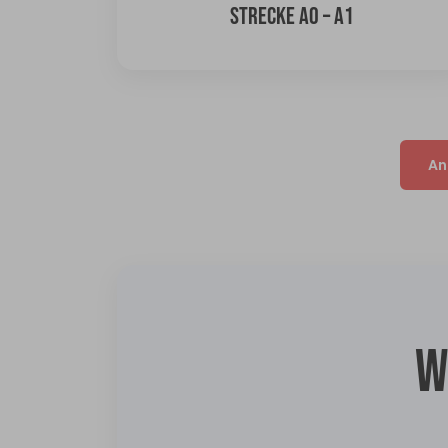
STRECKE A0 – A1
An
W