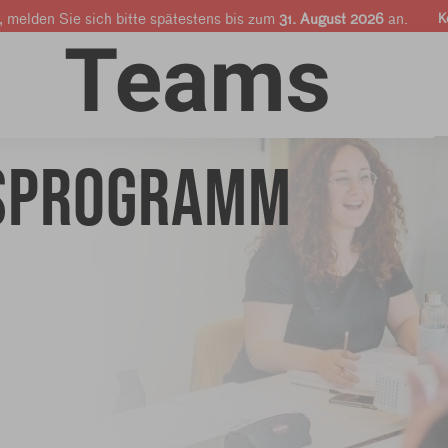
, melden Sie sich bitte spätestens bis zum
31. August 2026
an.
K
nen
Online-Kurse
Firmen & Profis
Shop
sprogramm