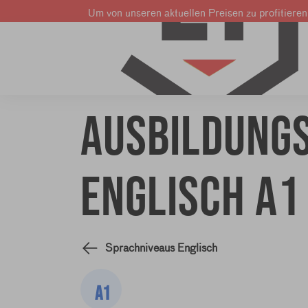
Um von unseren aktuellen Preisen zu profitieren
Französisch lernen
Englisch lernen
Niederländisch ler
Ausbildung
Englisch A1
Sprachniveaus Englisch
A1