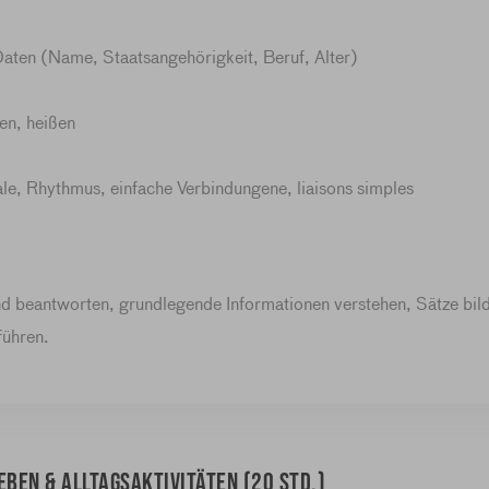
ten (Name, Staatsangehörigkeit, Beruf, Alter)
en, heißen
e, Rhythmus, einfache Verbindungene, liaisons simples
nd beantworten, grundlegende Informationen verstehen, Sätze bil
führen.
eben & Alltagsaktivitäten (20 Std.)