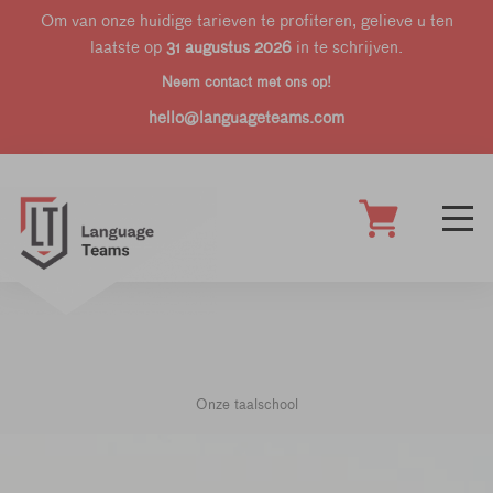
Om van onze huidige tarieven te profiteren, gelieve u ten
laatste op
31 augustus 2026
in te schrijven.
Neem contact met ons op!
hello@languageteams.com
Onze taalschool