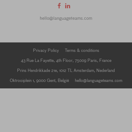
hello@languageteams.com
Privacy Policy
Terms & conditions
43 Rue La Fayette, 4th Floor, 75009 Paris, France
Prins Hendrikkade 21e, 1012 TL Amsterdam, Nederland
Oktrooiplein 1, 9000 Gent, België
hello@languageteams.com