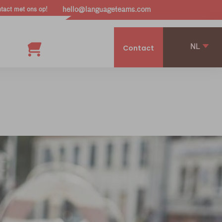
act met ons op!
hello@languageteams.com
NL
Contact