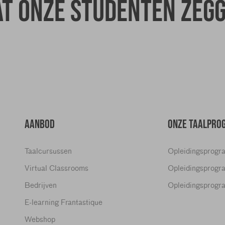
t onze studenten zeg
AANBOD
ONZE TAALPRO
Taalcursussen
Opleidingsprogr
Virtual Classrooms
Opleidingsprogr
Bedrijven
Opleidingsprogr
E-learning Frantastique
Webshop