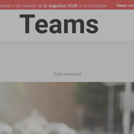
lieve u ten laatste op
31 augustus 2026
in te schrijven.
Neem cont
Online cursussen
Bedrijven & Pro's
Shop
Onze taalschool