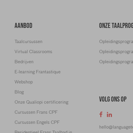
AANBOD
ONZE TAALPRO
Taalcursussen
Opleidingsprogr
Virtual Classrooms
Opleidingsprogr
Bedrijven
Opleidingsprogr
E-learning Frantastique
Webshop
Blog
VOLG ONS OP
Onze Qualiopi certificering
Cursussen Frans CPF
Cursussen Engels CPF
hello@language
Residentieel Frans Taalbad in