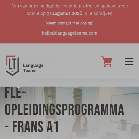
Om van onze huidige tarieven te profiteren, gelieve u ten
laatste op
31 augustus 2026
in te schrijven.
Neem contact met ons op!
hello@languageteams.com
FLE-
opleidingsprogramma
- Frans A1