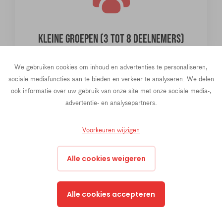
KLEINE GROEPEN (3 TOT 8 DEELNEMERS)
meer spreektijd
We gebruiken cookies om inhoud en advertenties te personaliseren,
onmiddellijke feedback
sociale mediafuncties aan te bieden en verkeer te analyseren. We delen
individuele begeleiding
ook informatie over uw gebruik van onze site met onze sociale media-,
advertentie- en analysepartners.
Voorkeuren wijzigen
Alle cookies weigeren
Alle cookies accepteren
ACTIEGERICHT LEREN