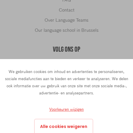
Contact
Over Language Teams
Our language school in Brussels
VOLG ONS OP
We gebruiken cookies om inhoud en advertenties te personaliseren,
hello@languageteams.com
sociale mediafuncties aan te bieden en verkeer te analyseren. We delen
ook informatie over uw gebruik van onze site met onze sociale media-,
advertentie- en analysepartners.
Privacy Policy
Terms & conditions
Voorkeuren wijzigen
43 Rue La Fayette, 4th Floor, 75009 Paris, France
Alle cookies weigeren
Prins Hendrikkade 21e, 1012 TL Amsterdam, Nederland