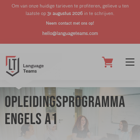
Om van onze huidige tarieven te profiteren, gelieve u ten
laatste op
31 augustus 2026
in te schrijven.
Neem contact met ons op!
hello@languageteams.com
Opleidingsprogramma
Engels A1