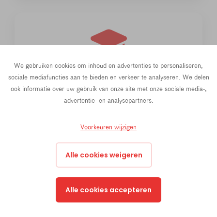
We gebruiken cookies om inhoud en advertenties te personaliseren,
sociale mediafuncties aan te bieden en verkeer te analyseren. We delen
ACTIEGERICHT LEREN
ook informatie over uw gebruik van onze site met onze sociale media-,
advertentie- en analysepartners.
rollenspellen en microtaken
opdrachten in een reële context
Voorkeuren wijzigen
nadruk op wat de leerlingen onmiddellijk in de
praktijk kunnen brengen
Alle cookies weigeren
Alle cookies accepteren