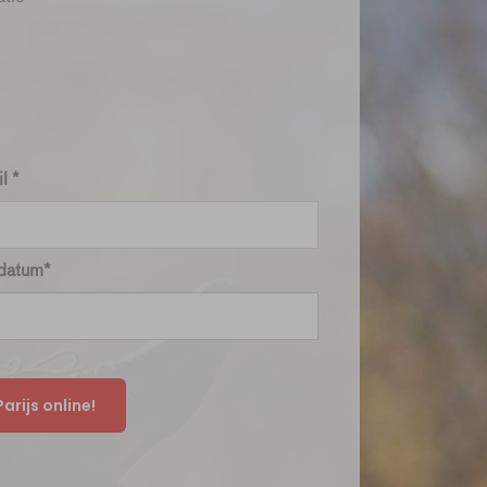
l *
tdatum*
arijs online!