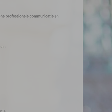
che professionele communicatie
en
ssen
n
atie