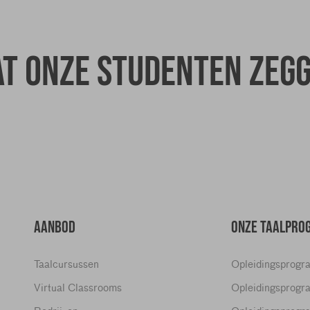
t onze studenten zeg
AANBOD
ONZE TAALPRO
Taalcursussen
Opleidingsprogr
Virtual Classrooms
Opleidingsprogr