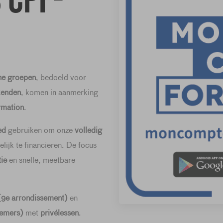
 CPF-
ne groepen
, bedoeld voor
kenden
, komen in aanmerking
rmation
.
ed
gebruiken om onze
volledig
lijk te financieren. De focus
ie
en snelle, meetbare
s (9e arrondissement)
en
nemers)
met
privélessen
.