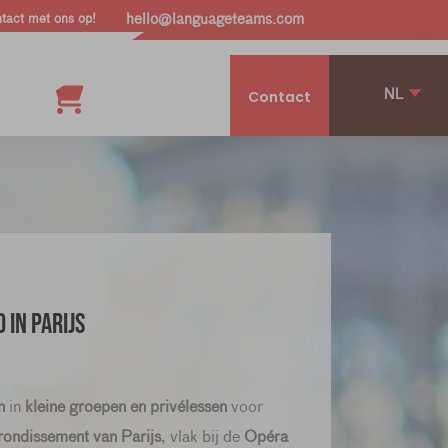
act met ons op!
hello@languageteams.com
NL
Contact
in Parijs
n
in
kleine groepen en privélessen
voor
rrondissement van Parijs
, vlak bij de
Opéra