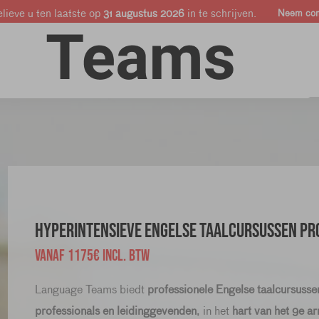
lieve u ten laatste op
31 augustus 2026
in te schrijven.
Neem cont
Online cursussen
Bedrijven & Pro's
Shop
Hyperintensieve engelse taalcursussen PRO 
VANAF 1175€ INCL. BTW
Language Teams biedt
professionele Engelse taalcursusse
professionals en leidinggevenden
, in het
hart van het 9e a