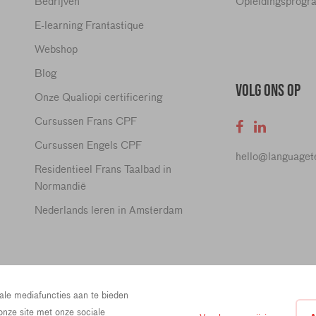
Bedrijven
Opleidingsprogr
E-learning Frantastique
Webshop
Blog
VOLG ONS OP
Onze Qualiopi certificering
Cursussen Frans CPF
Cursussen Engels CPF
hello@language
Residentieel Frans Taalbad in
Normandië
Nederlands leren in Amsterdam
ette, 4th Floor, 75009 Paris, France
Prins Hendrikkade 21e, 1012 TL 
ale mediafuncties aan te bieden
teams.com
onze site met onze sociale