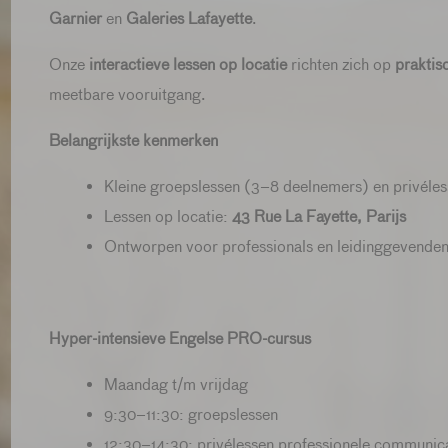
Garnier
en
Galeries Lafayette
.
Onze
interactieve lessen op locatie
richten zich op
praktis
meetbare vooruitgang.
Belangrijkste kenmerken
Kleine groepslessen (3–8 deelnemers) en privéle
Lessen op locatie:
43 Rue La Fayette, Parijs
Ontworpen voor professionals en leidinggevende
Hyper-intensieve Engelse PRO-cursus
Maandag t/m vrijdag
9:30–11:30: groepslessen
12:30–14:30: privélessen professionele communic