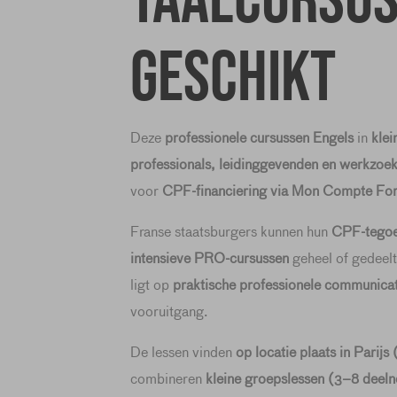
taalcursus
geschikt
Deze
professionele cursussen Engels
in
klei
professionals, leidinggevenden en werkzoe
voor
CPF-financiering via Mon Compte Fo
Franse staatsburgers kunnen hun
CPF-tego
intensieve PRO-cursussen
geheel of gedeelte
ligt op
praktische professionele communicat
vooruitgang.
De lessen vinden
op locatie plaats in Parij
combineren
kleine groepslessen (3–8 deel