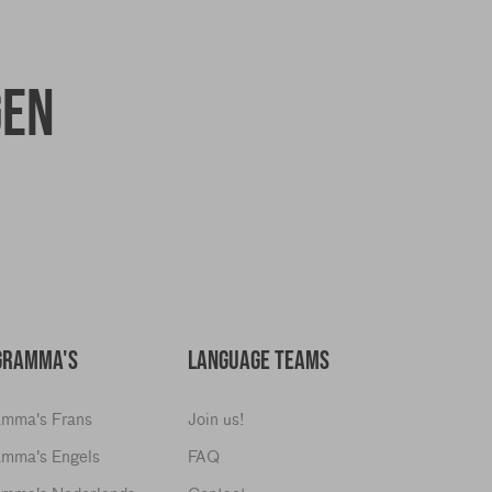
gen
GRAMMA'S
LANGUAGE TEAMS
amma's Frans
Join us!
amma's Engels
FAQ