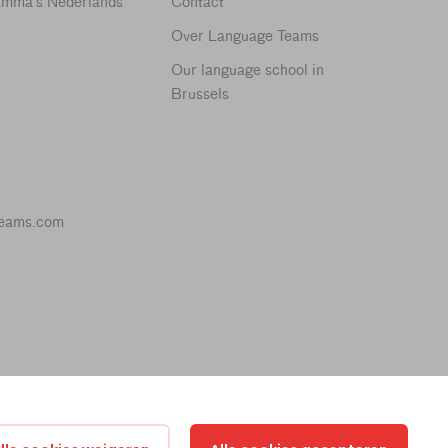
amma's Nederlands
Contact
Over Language Teams
Our language school in
Brussels
teams.com
Amsterdam, Nederland