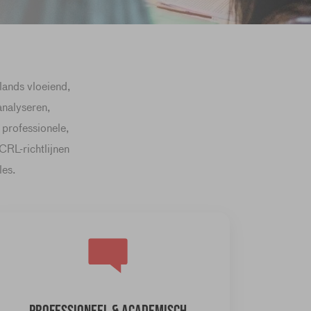
lands vloeiend,
analyseren,
 professionele,
CRL-richtlijnen
les.