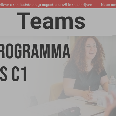
lieve u ten laatste op
31 augustus 2026
in te schrijven.
Neem cont
Online cursussen
Bedrijven & Pro's
Shop
programma
s C1