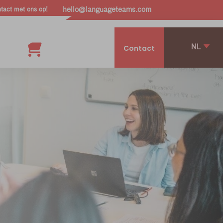
act met ons op!
hello@languageteams.com
NL
Contact