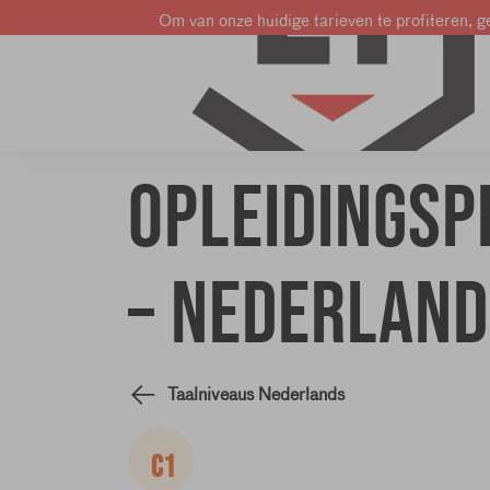
Om van onze huidige tarieven te profiteren, ge
Leer Frans
Leer Engels
Leer Nederlands
Opleidings
– Nederland
Taalniveaus Nederlands
C1