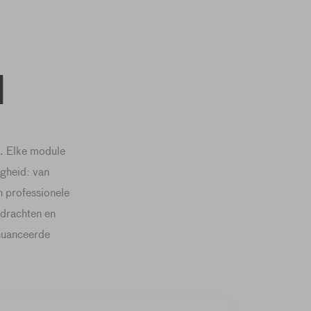
1
r. Elke module
gheid: van
 professionele
pdrachten en
enuanceerde