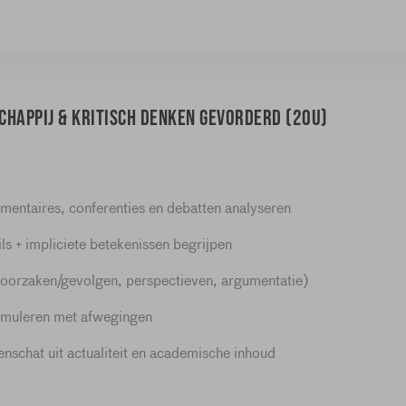
chappij & kritisch denken gevorderd (20u)
entaires, conferenties en debatten analyseren
ls + impliciete betekenissen begrijpen
(oorzaken/gevolgen, perspectieven, argumentatie)
rmuleren met afwegingen
chat uit actualiteit en academische inhoud