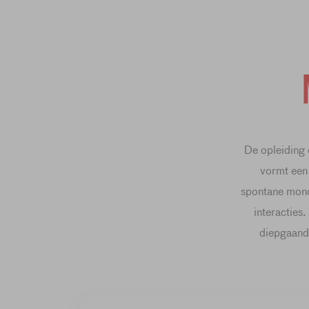
De opleiding 
vormt een
spontane mond
interacties
diepgaande