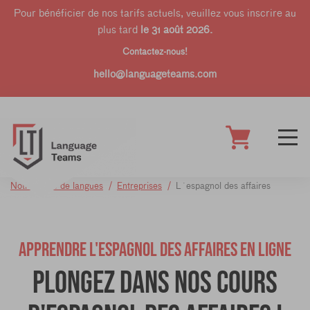
Pour bénéficier de nos tarifs actuels, veuillez vous inscrire au
plus tard
le 31 août 2026.
Contactez-nous!
hello@languageteams.com
Notre école de langues
Entreprises
L´espagnol des affaires
APPRENDRE L'ESPAGNOL DES AFFAIRES EN LIGNE
Plongez dans nos cours