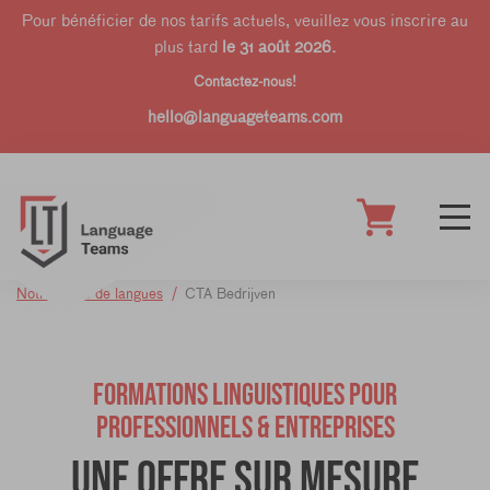
Pour bénéficier de nos tarifs actuels, veuillez vous inscrire au
plus tard
le 31 août 2026.
Contactez-nous!
hello@languageteams.com
Notre école de langues
CTA Bedrijven
FORMATIONS LINGUISTIQUES POUR
PROFESSIONNELS & ENTREPRISES
Une offre sur mesure