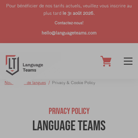
Pour bénéficier de nos tarifs actuels, veuillez vous inscrire au
plus tard
le 31 août 2026.
Contactez-nous!
hello@languageteams.com
Notre école de langues
Privacy & Cookie Policy
PRIVACY POLICY
Language Teams