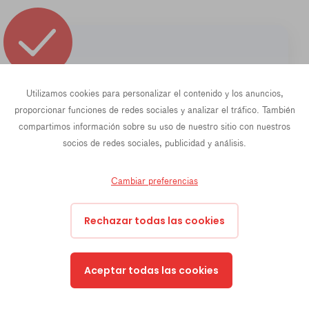
¿Por qué esta
Utilizamos cookies para personalizar el contenido y los anuncios,
proporcionar funciones de redes sociales y analizar el tráfico. También
formación es
compartimos información sobre su uso de nuestro sitio con nuestros
socios de redes sociales, publicidad y análisis.
adecuada para
Cambiar preferencias
usted?
Rechazar todas las cookies
Porque este programa le ayuda a:
Aceptar todas las cookies
- comunicarse con
más matices y
convicción