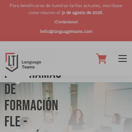
Para beneficiarse de nuestras tarifas actuales, inscríbase
como máximo el
31 de agosto de 2026.
¡Contáctanos!
hello@languageteams.com
Programas
de
formación
FLE -