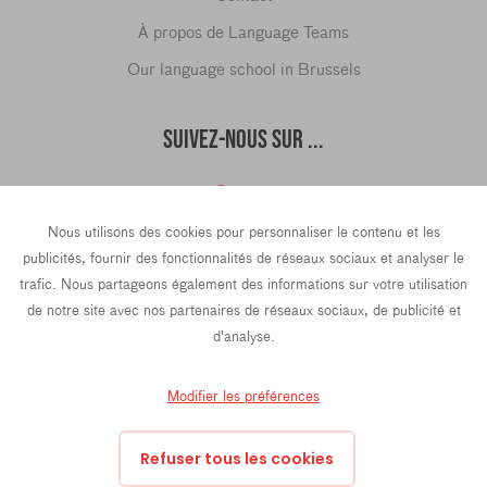
À propos de Language Teams
Our language school in Brussels
SUIVEZ-NOUS SUR ...
Nous utilisons des cookies pour personnaliser le contenu et les
hello@languageteams.com
publicités, fournir des fonctionnalités de réseaux sociaux et analyser le
trafic. Nous partageons également des informations sur votre utilisation
de notre site avec nos partenaires de réseaux sociaux, de publicité et
d'analyse.
Privacy Policy
Terms & conditions
Modifier les préférences
43 Rue La Fayette, 4th Floor, 75009 Paris, France
Prins Hendrikkade 21e, 1012 TL Amsterdam, Pays-Bas
Refuser tous les cookies
Oktrooiplein 1, 9000 Gand, Belgique