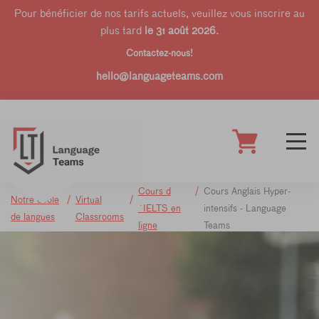
Pour bénéficier de nos tarifs actuels, veuillez vous inscrire au
plus tard
le 31 août 2026.
Contactez-nous!
hello@languageteams.com
Cours d
Cours Anglais Hyper-
Notre école
Virtual
´IELTS en
intensifs - Language
de langues
Classrooms
ligne
Teams