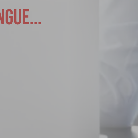
gue...