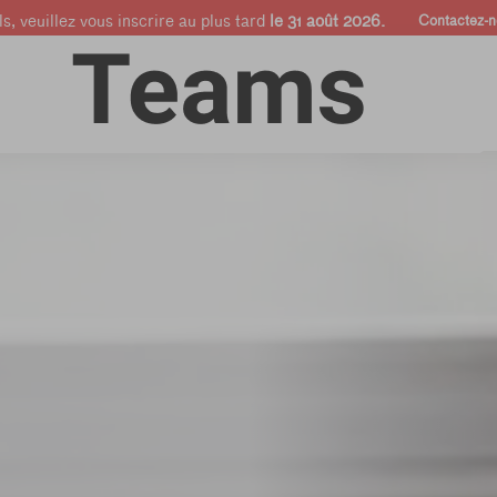
s, veuillez vous inscrire au plus tard
le 31 août 2026.
Contactez-n
Cours en
Entreprises &
Shop
ligne
Pros