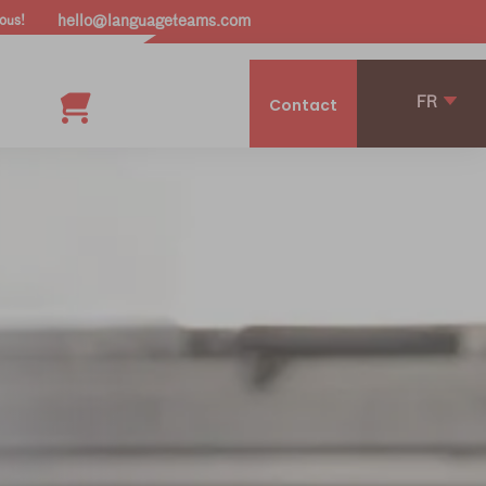
ous!
hello@languageteams.com
FR
Contact