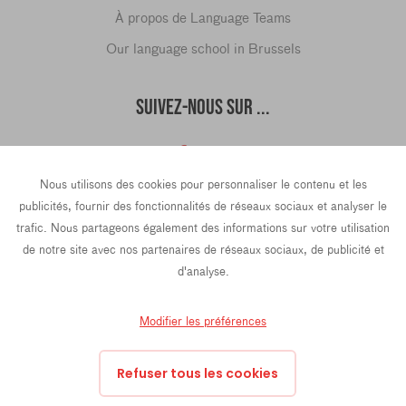
À propos de Language Teams
Our language school in Brussels
SUIVEZ-NOUS SUR ...
Nous utilisons des cookies pour personnaliser le contenu et les
hello@languageteams.com
publicités, fournir des fonctionnalités de réseaux sociaux et analyser le
trafic. Nous partageons également des informations sur votre utilisation
de notre site avec nos partenaires de réseaux sociaux, de publicité et
d'analyse.
Privacy Policy
Terms & conditions
43 Rue La Fayette, 4th Floor, 75009 Paris, France
Modifier les préférences
Prins Hendrikkade 21e, 1012 TL Amsterdam, Pays-Bas
Refuser tous les cookies
Oktrooiplein 1, 9000 Gand, Belgique