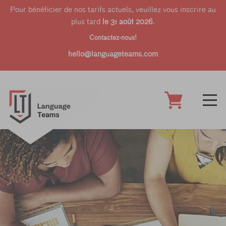
Pour bénéficier de nos tarifs actuels, veuillez vous inscrire au
plus tard
le 31 août 2026.
Contactez-nous!
hello@languageteams.com