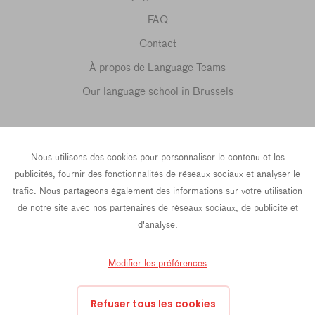
FAQ
Contact
À propos de Language Teams
Our language school in Brussels
SUIVEZ-NOUS SUR ...
Nous utilisons des cookies pour personnaliser le contenu et les
publicités, fournir des fonctionnalités de réseaux sociaux et analyser le
trafic. Nous partageons également des informations sur votre utilisation
hello@languageteams.com
de notre site avec nos partenaires de réseaux sociaux, de publicité et
d'analyse.
Modifier les préférences
Privacy Policy
Terms & conditions
Refuser tous les cookies
43 Rue La Fayette, 4th Floor, 75009 Paris, France