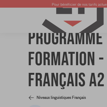
Pour bénéficier de nos tarifs actuel
Cours de
Cours
Cours de
français
d'anglais
néerlandais
Programme 
formation -
Français A2
Niveaux linguistiques Français