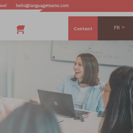
ous!
hello@languageteams.com
FR
Contact