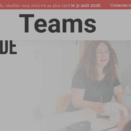
s, veuillez vous inscrire au plus tard
le 31 août 2026.
Contactez-n
Cours en
Entreprises &
Shop
ligne
Pros
de