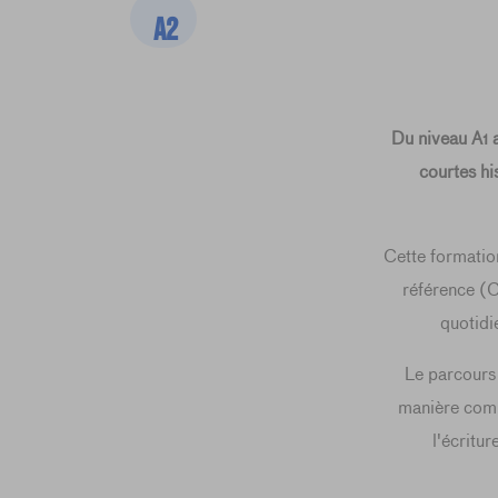
A2
Du niveau A1 
courtes hi
Cette formatio
référence (C
quotidi
Le parcours 
manière commu
l'écritur