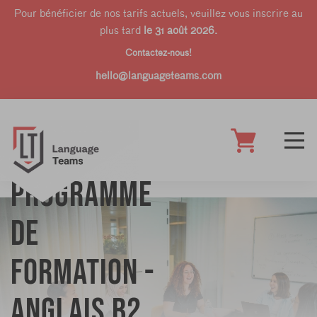
Pour bénéficier de nos tarifs actuels, veuillez vous inscrire au
plus tard
le 31 août 2026.
Contactez-nous!
hello@languageteams.com
Programme
de
formation -
Anglais B2