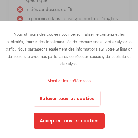
spécifique
initiés au-dessus de B1
Expérience dans l'enseignement de l'anglais
Nous utilisons des cookies pour personnaliser le contenu et les
Exigences requises :
publicités, fournir des fonctionnalités de réseaux sociaux et analyser le
trafic. Nous partageons également des informations sur votre utilisation
de notre site avec nos partenaires de réseaux sociaux, de publicité et
compétences suffisantes en lecture et en
d'analyse.
écriture au niveau B1
motivation, participation régulière et
Modifier les préférences
engagement actif
pour les cours en ligne : ordinateur
Refuser tous les cookies
portable/smartphone, connexion Internet
stable, microphone et webcam
Accepter tous les cookies