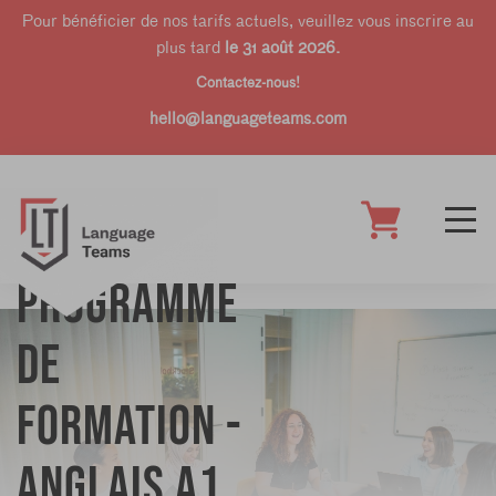
Pour bénéficier de nos tarifs actuels, veuillez vous inscrire au
plus tard
le 31 août 2026.
Contactez-nous!
hello@languageteams.com
Programme
de
formation -
Anglais A1