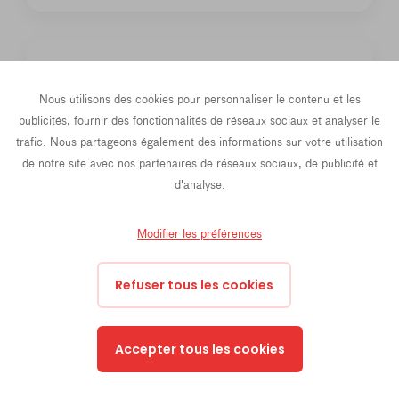
Nous utilisons des cookies pour personnaliser le contenu et les
publicités, fournir des fonctionnalités de réseaux sociaux et analyser le
trafic. Nous partageons également des informations sur votre utilisation
PETITS GROUPES (3 À 8 PARTICIPANTS)
de notre site avec nos partenaires de réseaux sociaux, de publicité et
d'analyse.
plus de temps de parole
feedback immédiat
Modifier les préférences
accompagnement individuel
Refuser tous les cookies
Accepter tous les cookies